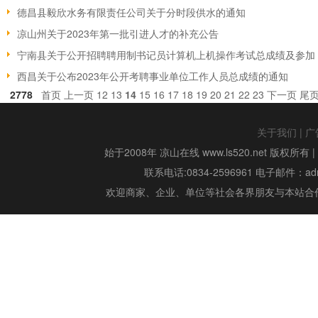
德昌县毅欣水务有限责任公司关于分时段供水的通知
凉山州关于2023年第一批引进人才的补充公告
宁南县关于公开招聘聘用制书记员计算机上机操作考试总成绩及参加
西昌关于公布2023年公开考聘事业单位工作人员总成绩的通知
2778
首页
上一页
12
13
14
15
16
17
18
19
20
21
22
23
下一页
尾
关于我们
|
广
始于2008年 凉山在线 www.ls520.net 版权所有 
联系电话:0834-2596961 电子邮件：admin
欢迎商家、企业、单位等社会各界朋友与本站合作,