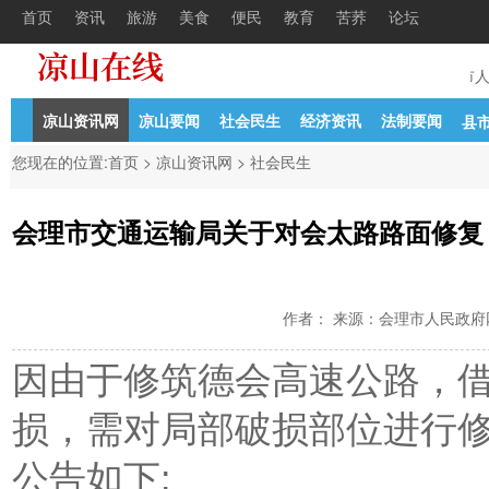
首页
资讯
旅游
美食
便民
教育
苦荞
论坛
中学教
04-21
中共凉山州委组织部凉山州人力资源
04-27
西昌市人
凉山资讯网
凉山要闻
社会民生
经济资讯
法制要闻
县
您现在的位置:
首页
>
凉山资讯网
>
社会民生
会理市交通运输局关于对会太路路面修复
作者： 来源：会理市人民政府网 时间
因由于修筑德会高速公路，
损，需对局部破损部位进行
公告如下: