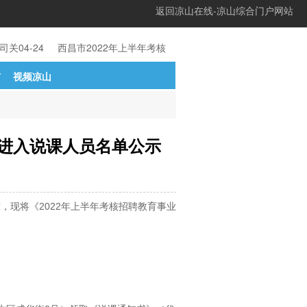
返回凉山在线-凉山综合门户网站
司关
04-24
西昌市2022年上半年考核招聘教育事
04-24
甘洛县202
市
视频凉山
及进入说课人员名单公示
，现将《2022年上半年考核招聘教育事业