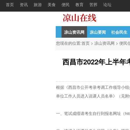
首页
资讯
旅游
美食
便民
教育
苦荞
论坛
德昌县关于5月6日、5月10日拟停电
05-05
西昌
凉山资讯网
凉山要闻
社会民生
您现在的位置:
首页
>
凉山资讯网
>
便民
西昌市2022年上半
根据《西昌市公开考录考调工作领导小组办
单位工作人员进入说课人员名单》（见附
一、笔试成绩请考生自行到报名网址（http://