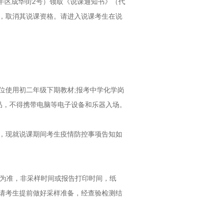
金牛区成华街2号）领取《说课通知书》（代
，取消其说课资格。请进入说课考生在说
位使用初二年级下期教材;报考中学化学岗
品，不得携带电脑等电子设备和乐器入场。
，现就说课期间考生疫情防控事项告知如
间为准，非采样时间或报告打印时间，纸
请考生提前做好采样准备，经查验检测结