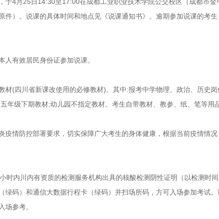
于4月25日14:30至17:00在成都工业职业技术学院公交校区（成都市
原件）。说课的具体时间和地点见《说课通知书》。逾期参加说课的考生
本人有效居民身份证参加说课。
教材(四川省新课改使用的必修教材)。其中:报考中学物理、政治、历史岗
学五年级下期教材;幼儿园不指定教材。考生自带教材、教参、纸、笔等用
炎疫情防控部署要求，切实保障广大考生的身体健康，根据当前疫情情况
前48小时内川内有资质的检测服务机构出具的核酸检测阴性证明（以检测时
（绿码）和通信大数据行程卡（绿码）并扫场所码，方可入场参加考试。
入场参考。