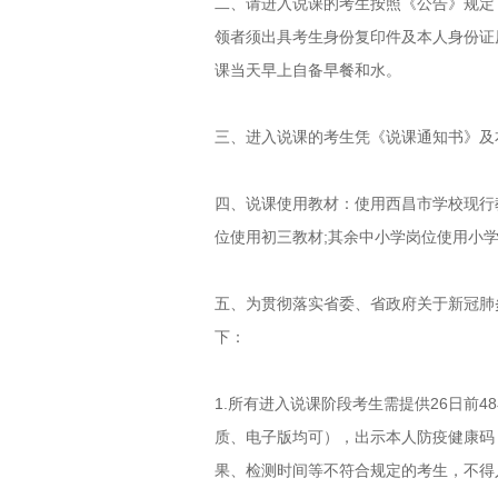
二、请进入说课的考生按照《公告》规定，
领者须出具考生身份复印件及本人身份证
课当天早上自备早餐和水。
三、进入说课的考生凭《说课通知书》及
四、说课使用教材：使用西昌市学校现行
位使用初三教材;其余中小学岗位使用小
五、为贯彻落实省委、省政府关于新冠肺
下：
1.所有进入说课阶段考生需提供26日
质、电子版均可），出示本人防疫健康码
果、检测时间等不符合规定的考生，不得