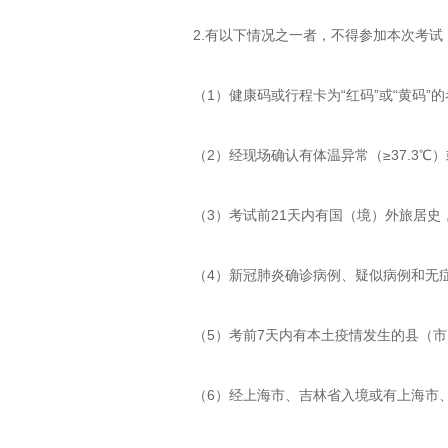
2.有以下情况之一者，不得参加本次考试
（1）健康码或行程卡为“红码”或“黄码”
（2）经现场确认有体温异常（≥37.3
（3）考试前21天内有国（境）外旅居
（4）新冠肺炎确诊病例、疑似病例和无
（5）考前7天内有本土疫情发生的县（
（6）经上海市、吉林省入境或有上海市