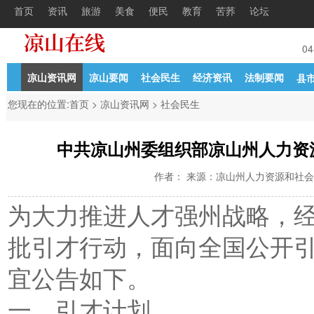
首页
资讯
旅游
美食
便民
教育
苦荞
论坛
公开考核招聘中学教
04-21
中共凉山州委组织部凉山州人力资源
04-27
凉山资讯网
凉山要闻
社会民生
经济资讯
法制要闻
县
您现在的位置:
首页
>
凉山资讯网
>
社会民生
中共凉山州委组织部凉山州人力资源
作者： 来源：凉山州人力资源和社会保障局 
为大力推进人才强州战略，经
批引才行动，面向全国公开
宜公告如下。
一、引才计划