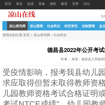
首页
资讯
旅游
美食
便民
教育
苦荞
论坛
电
05-05
4月西昌非法运营及违章车辆、人员
05-05
德昌县关于5月
凉山资讯网
凉山要闻
社会民生
经济资讯
法制要闻
县
您现在的位置:
首页
>
凉山资讯网
>
社会民生
德昌县2022年公开考
作者： 来源：德昌县人民政府网 时间
受疫情影响，报考我县幼儿
求应取得但暂未取得教师资
儿园教师资格考试合格证明或
考试NTCE成绩”，幼儿园教