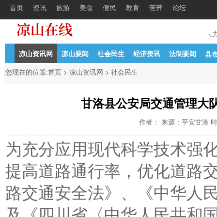
首页
资讯
旅游
美食
便民
教育
苦荞
论坛
022年初公开考核招聘中学教
04-21
中共凉山州委组织部凉山州人力
凉山资讯网
凉山要闻
社会民生
经济资讯
法制要闻
县
您现在的位置:
首页
>
凉山资讯网
>
社会民生
甘洛县公安局交通管理大
作者： 来源：平安甘洛 时间：2
为充分应用现代科学技术强
提高道路通行率，优化道路
路交通安全法》、《中华人
及《四川省〈中华人民共和