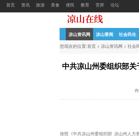
首页
资讯
旅游
美食
便民
教育
苦荞
论坛
初公开考核招聘中学教
04-21
中共凉山州委组织部凉山州人力资源
04-
凉山资讯网
凉山要闻
社会民生
您现在的位置:
首页
>
凉山资讯网
>
社会
中共凉山州委组织部关于
作
按照《中共凉山州委组织部 凉山州人力