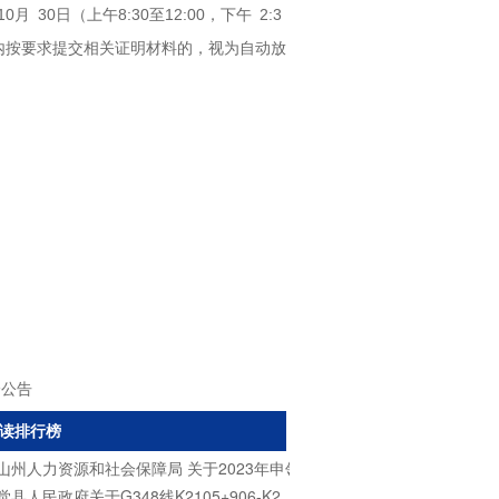
0日（上午8:30至12:00，下午 2:3
间内按要求提交相关证明材料的，视为自动放
分公告
读排行榜
山州人力资源和社会保障局 关于2023年申领高层次人才岗位激励资金人
昭觉县人民政府关于G348线K2105+906-K2117+000段美姑洛俄依甘大桥至昭觉县竹核镇大温泉村中修工程实施交通管制的通告