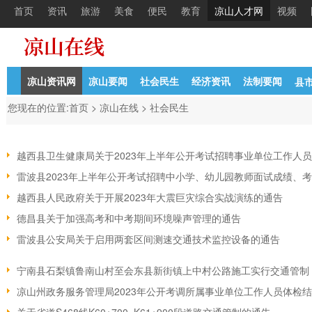
首页
资讯
旅游
美食
便民
教育
凉山人才网
视频
凉山资讯网
凉山要闻
社会民生
经济资讯
法制要闻
县
您现在的位置:
首页
>
凉山在线
>
社会民生
越西县卫生健康局关于2023年上半年公开考试招聘事业单位工作人员
雷波县2023年上半年公开考试招聘中小学、幼儿园教师面试成绩、考
越西县人民政府关于开展2023年大震巨灾综合实战演练的通告
德昌县关于加强高考和中考期间环境噪声管理的通告
雷波县公安局关于启用两套区间测速交通技术监控设备的通告
宁南县石梨镇鲁南山村至会东县新街镇上中村公路施工实行交通管制
凉山州政务服务管理局2023年公开考调所属事业单位工作人员体检结