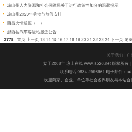
凉山州人力资源和社会保障局关于进行政策性加分的温馨提示
凉山州2023年劳动节放假安排
西昌火情通报（一）
越西县汽车客运站搬迁公告
2778
首页
上一页
13
14
15
16
17
18
19
20
21
22
23
24
下一页
尾
关于我们
|
广
始于2008年 凉山在线 www.ls520.net 版权所有 
联系电话:0834-2596961 电子邮件：admin
欢迎商家、企业、单位等社会各界朋友与本站合作,