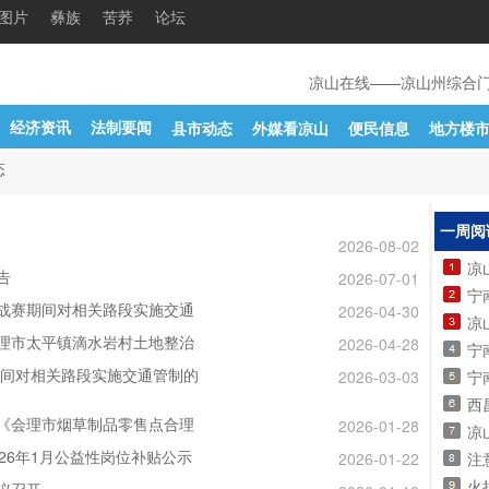
图片
彝族
苦荞
论坛
凉山在线——凉山州综合门户网
经济资讯
法制要闻
县市动态
外媒看凉山
便民信息
地方楼
态
一周阅
2026-08-02
凉
告
2026-07-01
战赛期间对相关路段实施交通
2026-04-30
凉山
理市太平镇滴水岩村土地整治
2026-04-28
宁南县
期间对相关路段实施交通管制的
2026-03-03
宁南
西
《会理市烟草制品零售点合理
2026-01-28
凉山
26年1月公益性岗位补贴公示
2026-01-22
注
火