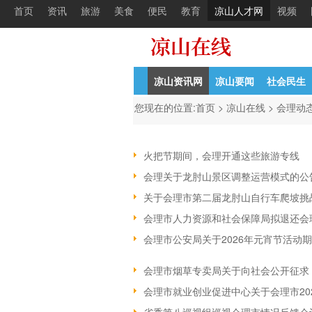
首页
资讯
旅游
美食
便民
教育
凉山人才网
视频
凉山资讯网
凉山要闻
社会民生
您现在的位置:
首页
>
凉山在线
>
会理动
火把节期间，会理开通这些旅游专线
会理关于龙肘山景区调整运营模式的公
关于会理市第二届龙肘山自行车爬坡挑
会理市人力资源和社会保障局拟退还会
会理市公安局关于2026年元宵节活动
会理市烟草专卖局关于向社会公开征求
会理市就业创业促进中心关于会理市20