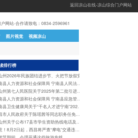
返回凉山在线-凉山综合门户网站
站-合作请致电：0834-2596961
市
图片视觉
视频凉山
读排行榜
山州2026年民族团结进步节、火把节放假安排
宁南县人力资源和社会保障局 宁南县人民法院关于2026年公开招聘警务辅助人员的公告
州第七人民医院关于2025年第二批引进人才公卫医师岗位加试笔试的公告
人力资源和社会保障局 宁南县应急管理局关于公开招聘宁南县综合应急救援队队员的公告
县卫生健康局关于“千名人才进宁南”2026年柔性引才拟聘用人员的公示
昌市人民政府关于陈瑶茜等同志职务任免的通知
州关于公布17县市学生资助热线电话及生源地助学贷款办理地址的通知
意！8月2日起，西昌将严查“摩电”交通违法行为！
把节期间，会理开通这些旅游专线