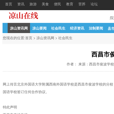
首页
资讯
旅游
美食
便民
教育
苦荞
论坛
4-21
中共凉山州委组织部凉山州人力资源
04-27
西昌市人民法院
凉山资讯网
凉山要闻
社会民生
经济资讯
法制要闻
县
您现在的位置:
首页
>
凉山资讯网
>
社会民生
西昌市
作者： 来源：西昌市俊波学校 时间：
网上传言北京外国语大学附属西南外国语学校是西昌市俊波学校的分校
国语学校签订任何合作协议。
特此声明