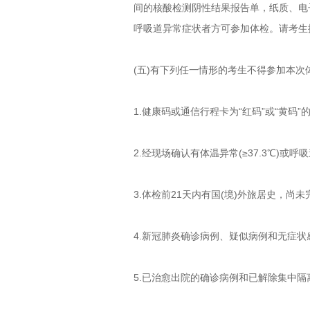
间的核酸检测阴性结果报告单，纸质、电子版
呼吸道异常症状者方可参加体检。请考生
(五)有下列任一情形的考生不得参加本次
1.健康码或通信行程卡为“红码”或“黄码”的
2.经现场确认有体温异常(≥37.3℃)或呼
3.体检前21天内有国(境)外旅居史，尚
4.新冠肺炎确诊病例、疑似病例和无症
5.已治愈出院的确诊病例和已解除集中