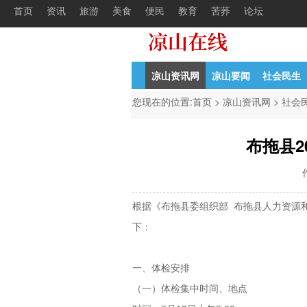
首页
资讯
旅游
美食
便民
教育
苦荞
论坛
甘洛县2022年初公开考核招聘中学教
04-21
中共凉山
凉山资讯网
凉山要闻
社会民生
您现在的位置:
首页
>
凉山资讯网
>
社会
布拖县
根据《布拖县委组织部 布拖县人力资源
下：
一、体检安排
（一）体检集中时间、地点