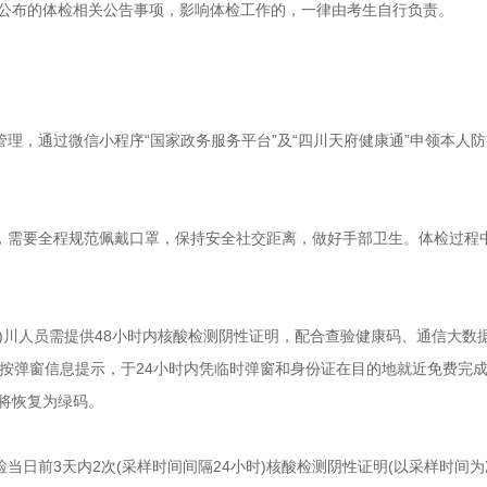
公布的体检相关公告事项，影响体检工作的，一律由考生自行负责。
管理，通过微信小程序“国家政务服务平台”及“四川天府健康通”申领本人
具，需要全程规范佩戴口罩，保持安全社交距离，做好手部卫生。体检过程
返)川人员需提供48小时内核酸检测阴性证明，配合查验健康码、通信大数
”)，按弹窗信息提示，于24小时内凭临时弹窗和身份证在目的地就近免费完
将恢复为绿码。
检当日前3天内2次(采样时间间隔24小时)核酸检测阴性证明(以采样时