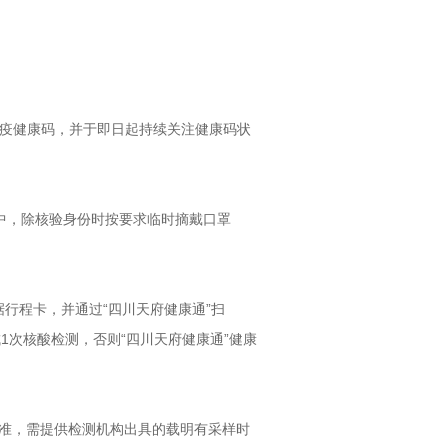
防疫健康码，并于即日起持续关注健康码状
中，除核验身份时按要求临时摘戴口罩
据行程卡，并通过“四川天府健康通”扫
成1次核酸检测，否则“四川天府健康通”健康
间为准，需提供检测机构出具的载明有采样时