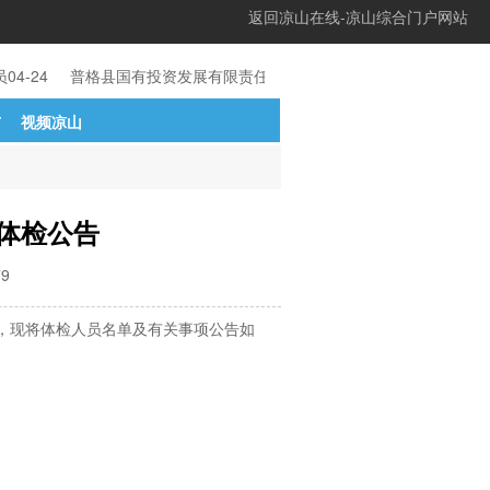
返回凉山在线-凉山综合门户网站
04-24
普格县国有投资发展有限责任公司关
04-24
西昌市2022年
市
视频凉山
员体检公告
79
定，现将体检人员名单及有关事项公告如