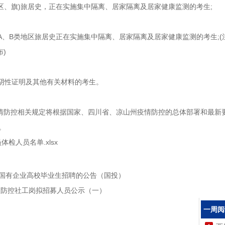
、区、旗)旅居史，正在实施集中隔离、居家隔离及居家健康监测的考生;
A、B类地区旅居史正在实施集中隔离、居家隔离及居家健康监测的考生;(注
)
测阴性证明及其他有关材料的考生。
疫情防控相关规定将根据国家、四川省、凉山州疫情防控的总体部署和最新
。
检人员名单.xlsx
国有企业高校毕业生招聘的公告（国投）
查防控社工岗拟招募人员公示（一）
一周阅