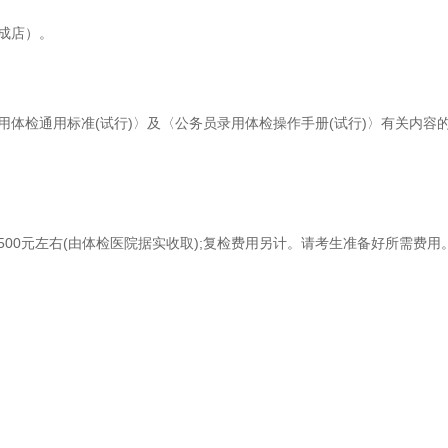
成店）。
检通用标准(试行)〉及〈公务员录用体检操作手册(试行)〉有关内容的通知
00元左右(由体检医院据实收取);复检费用另计。请考生准备好所需费用