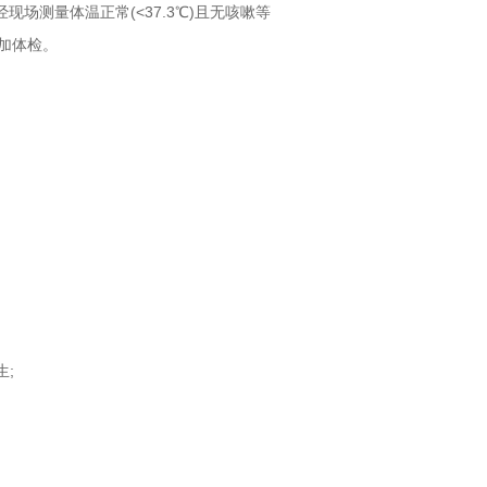
场测量体温正常(<37.3℃)且无咳嗽等
加体检。
;