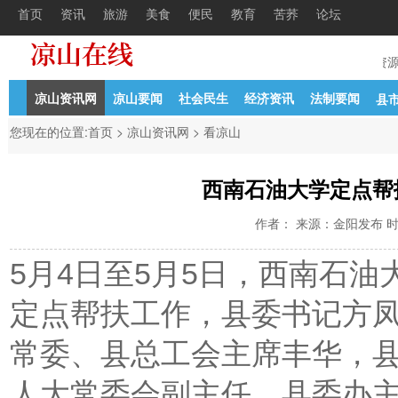
首页
资讯
旅游
美食
便民
教育
苦荞
论坛
2年初公开考核招聘中学教
04-21
中共凉山州委组织部凉山州人力资源
凉山资讯网
凉山要闻
社会民生
经济资讯
法制要闻
县
您现在的位置:
首页
>
凉山资讯网
>
看凉山
西南石油大学定点帮
作者： 来源：金阳发布 时间：2
5月4日至5月5日，西南石
定点帮扶工作，县委书记方
常委、县总工会主席丰华，
人大常委会副主任、县委办