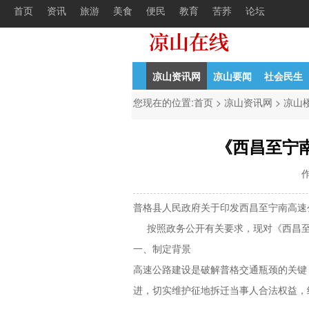
首页
资讯
旅游
美食
便民
教育
苦荞
论坛
甘洛县2022年初公开考核招聘中学教
04-21
中共
凉山资讯网
凉山要闻
社会民生
您现在的位置:
首页
>
凉山资讯网
>
凉山
《西昌至宁
作
普格县人民政府关于印发西昌至宁南高速
按照政务公开有关要求，现对《西昌至
一、制定背景
高速公路建设是破解普格交通瓶颈的关键
进，切实维护征地拆迁当事人合法权益，