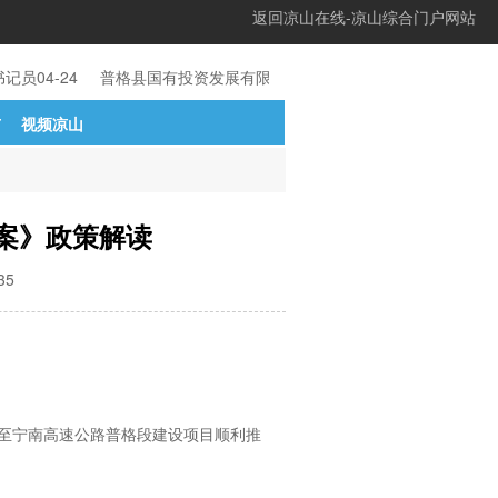
返回凉山在线-凉山综合门户网站
记员
04-24
普格县国有投资发展有限责任公司关
04-24
西昌市2022
市
视频凉山
案》政策解读
35
至宁南高速公路普格段建设项目顺利推