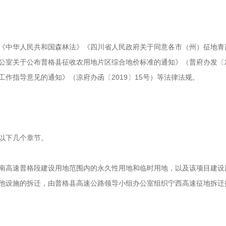
《中华人民共和国森林法》《四川省人民政府关于同意各市（州）征地青
府办公室关于公布普格县征收农用地片区综合地价标准的通知》（普府办发〔2
作指导意见的通知》（凉府办函〔2019〕15号）等法律法规。
以下几个章节。
南高速普格段建设用地范围内的永久性用地和临时用地，以及该项目建设
他设施的拆迁，由普格县高速公路领导小组办公室组织宁西高速征地拆迁