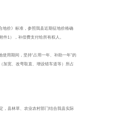
合地价》标准，参照我县近期征地价格确
附件1），补偿费支付给所有权人。
地使用期间，坚持“占用一年、补助一年”的
（加宽、改弯取直、增设错车道等）所占
规定，县林草、农业农村部门结合我县实际