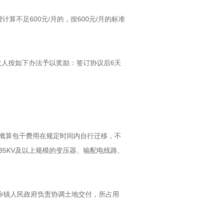
算不足600元/月的，按600元/月的标准
收人按如下办法予以奖励：签订协议后6天
概算包干费用在规定时间内自行迁移，不
5KV及以上规模的变压器、输配电线路、
乡镇人民政府负责协调土地交付，所占用