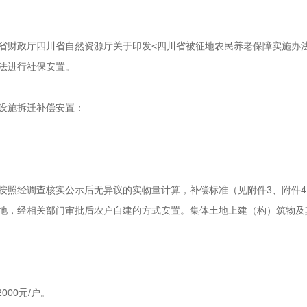
财政厅四川省自然资源厅关于印发<四川省被征地农民养老保障实施办法>的
依法进行社保安置。
设施拆迁补偿安置：
按照经调查核实公示后无异议的实物量计算，补偿标准（见附件3、附件
地，经相关部门审批后农户自建的方式安置。集体土地上建（构）筑物及
000元/户。