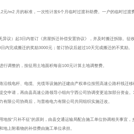
2元/m2.月的标准，一次性计发6个月临时过渡补助费。一户的临时过渡费计
（无异议）起3日内签订《房屋拆迁补偿安置协议》，并及时搬迁拆除。征
0日内完成搬迁的奖励3000元；签订协议后超过10天完成搬迁的不奖励。
进行调整的，按征用土地面积每亩100元计算土地调整费。
路沿线电杆、电缆、光缆等设施的迁建由产权单位按照高速公路杆线迁移
提交申请，再由县高速公路领导小组向宁西公司协调变更追加部分资金。3
力有限公司协商后，与普格电力有限公司共同组织实施迁改。
用地按“只补不征”的原则，由县交通运输局配合施工单位协调相关事宜，
和地上附着物的补偿费由施工单位承担。