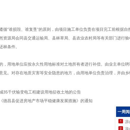
遵循“谁损毁、谁复垦”的原则，由项目施工单位负责在项目完工前根据自
然资源局会同县交通运输局、县林草局、县农业农村局等有关部门进行验
还林条件。
的，用地单位应按永久性用地标准对土地所有者进行补偿。由业主单位聘
意见。对存在地质灾害等安全隐患的地方，由用地单位负责治理，并由乡
城35千伏输变电工程建设用地征收土地的公告
发《德昌县促进房地产市场平稳健康发展措施》的通知
一周阅
凉
凉