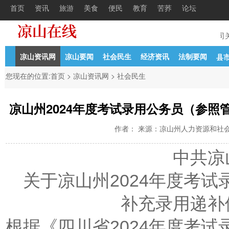
首页
资讯
旅游
美食
便民
教育
苦荞
论坛
民法院关于公开招聘书记员
04-24
普格县国有投资发展有限责任公司关
凉山资讯网
凉山要闻
社会民生
经济资讯
法制要闻
县
您现在的位置:
首页
>
凉山资讯网
>
社会民生
凉山州2024年度考试录用公务员（参照
作者： 来源：凉山州人力资源和社会保障局 
中共凉
关于凉山州2024年度考
补充录用递补
根据《四川省2024年度考