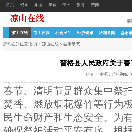
首页
资讯
旅游
美食
便民
教育
苦荞
凉山州关于2024年第二批引进人才的
11-13
中共凉山州委组织部
凉山在线
凉山要闻
社会民生
经济资讯
法制要闻
县市
您现在的位置:
首页
>
凉山在线
>
县市动态
普格县人民政府关于春
作者： 来源：普格融媒 时间：
春节、清明节是群众集中祭
焚香、燃放烟花爆竹等行为
民生命财产和生态安全。为
确保祭祀活动平安有序，根