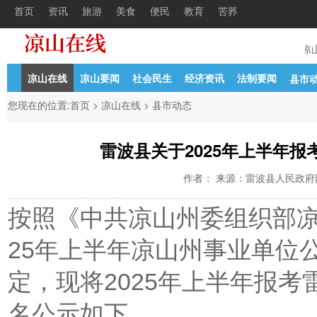
首页
资讯
旅游
美食
便民
教育
苦荞
中学教
04-21
凉山州关于2024年第二批引进人才的
11-13
中共凉
凉山在线
凉山要闻
社会民生
经济资讯
法制要闻
县市
您现在的位置:
首页
>
凉山在线
>
县市动态
雷波县关于2025年上半年
作者： 来源：雷波县人民政府网 时间
按照《中共凉山州委组织部凉
25年上半年凉山州事业单位
定，现将2025年上半年报
名公示如下。