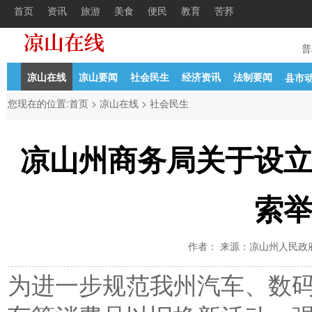
首页
资讯
旅游
美食
便民
教育
苦荞
二批引进人才的
11-13
中共凉山州委组织部凉山州人力资源
04-27
普
凉山在线
凉山要闻
社会民生
经济资讯
法制要闻
县市
您现在的位置:
首页
>
凉山在线
>
社会民生
凉山州商务局关于设
索
作者： 来源：凉山州人民政府 时间
为进一步规范我州汽车、数