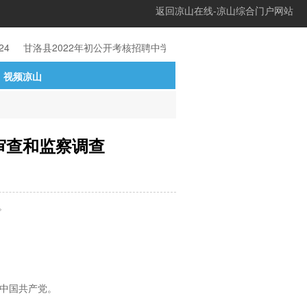
返回凉山在线-凉山综合门户网站
24
甘洛县2022年初公开考核招聘中学教
04-21
凉山州关于2024
视频凉山
审查和监察调查
。
入中国共产党。