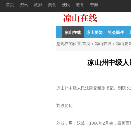
首页
资讯
旅游
美食
便民
教育
苦荞
才的
11-13
中共凉山州委组织部凉山州人力资源
04-27
普格县国有投
凉山在线
凉山要闻
社会民生
您现在的位置:
首页
>
凉山在线
>
凉山要
凉山州中级人
凉山州中级人民法院党组副书记、副院长
刘波简历
刘波，男，汉族，1966年2月生，四川西