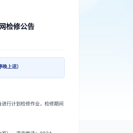
电网检修公告
天停晚上送）
备进行计划检修作业，检修期间