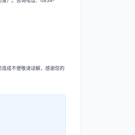
）。咨询电话：0834-
。
您造成不便敬请谅解，感谢您的