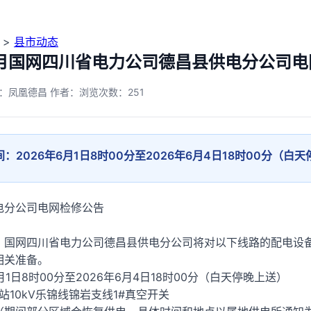
>
县市动态
6月国网四川省电力公司德昌县供电分公司
：凤凰德昌 作者：
浏览次数：
251
2026年6月1日8时00分至2026年6月4日18时00分（白
电分公司电网检修公告
，国网四川省电力公司德昌县供电分公司将对以下线路的配电设
相关准备。
1日8时00分至2026年6月4日18时00分（白天停晚上送）
站10kV乐锦线锦岩支线1#真空开关