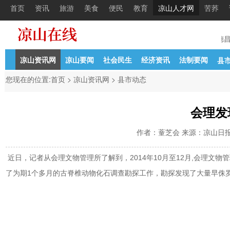
首页
资讯
旅游
美食
便民
教育
凉山人才网
苦荞
章车辆、人员
05-05
昭觉县公安局协助陕西公安抓获一名
05-05
德昌
凉山资讯网
凉山要闻
社会民生
经济资讯
法制要闻
县
您现在的位置:
首页
>
凉山资讯网
>
县市动态
会理发
作者：蕫芝会 来源：凉山日报 时间
近日，记者从会理文物管理所了解到，2014年10月至12月,会理
了为期1个多月的古脊椎动物化石调查勘探工作，勘探发现了大量早侏