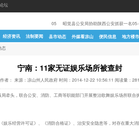
论坛
法运营及违章车辆、人员
05-05
昭觉县公安局协助陕西公安抓获一名
05-
经济资讯
法制要闻
县市动态
外媒看凉山
便民信息
地方楼
动态
宁南：11家无证娱乐场所被查封
作者： 来源：凉山州人民政府 时间：2014-12-22 10:56:11 阅读量：
28
出版局牵头，联合公安、消防、工商等职能部门开展整治歌舞娱乐场所联合
《娱乐经营许可证》、《消防合格证》、治安安全隐患等，对存在重大消