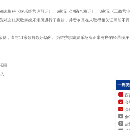
所都未取得《娱乐经营许可证》、6家无《消防合格证》、8家无《工商营
员对这11家歌舞娱乐场所进行了查封，并责令其在未取得相关证照前不
0余辆，查封11家歌舞娱乐场所。为维护歌舞娱乐场所正常有序的经营秩
乐园
而入
一周阅
西
会理
会
盐