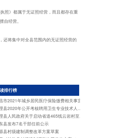
业执照》都属于无证照经营，而且都存在重
得擅自经营。
序，还将集中对全县范围内的无证照经营的
读排行榜
昌市2021年城乡居民医疗保险缴费相关事宜
会理县2020年公开考核聘用卫生专业技术人员公告
县人民政府关于启动省道465线云岩村至米易界段公路改建工程集体土地征收工作的通告
东县发布7名干部任前公示
源县村级建制调整改革方案草案