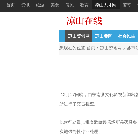
首页
资讯
旅游
美食
便民
教育
凉山人才网
苦荞
西昌大白天抢包 女子被拖倒
10-13
4月西昌非
凉山资讯网
凉山要闻
社会民生
您现在的位置:
首页
>
凉山资讯网
>
县市
12月17日晚，由宁南县文化影视新闻
所进行了突击检查。
此次行动重点排查歌舞娱乐场所是否具备
实施强制性停业处理。