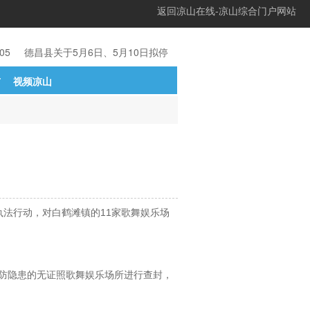
返回凉山在线-凉山综合门户网站
05
德昌县关于5月6日、5月10日拟停电
05-05
凉山州发改委主任李
市
视频凉山
1
执法行动，对白鹤滩镇的11家歌舞娱乐场
防隐患的无证照歌舞娱乐场所进行查封，