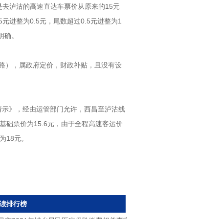
去泸沽的高速直达车票价从原来的15元
进整为0.5元，尾数超过0.5元进整为1
明确。
路），属政府定价，财政补贴，且没有设
请示》，经由运管部门允许，西昌至泸沽线
础票价为15.6元，由于全程高速客运价
为18元。
读排行榜