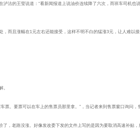
在泸沽的王莹说道：“看新闻报道上说油价连续降了六次，而班车司机也
处，而且涨幅在1元左右还能接受，这样不明不白的猛涨3元，让人难以
解。
程车票。要票可以在车上的售票员那里拿。”，当记者来到售票窗口询问，
涨价了，老路没涨。好像发改委下发的文件上写的是因为要取消高速补贴，