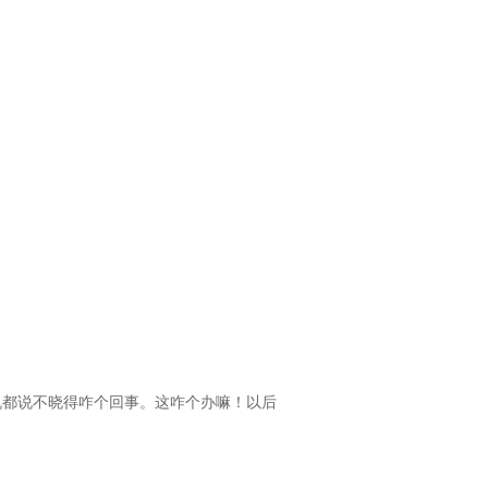
机都说不晓得咋个回事。这咋个办嘛！以后