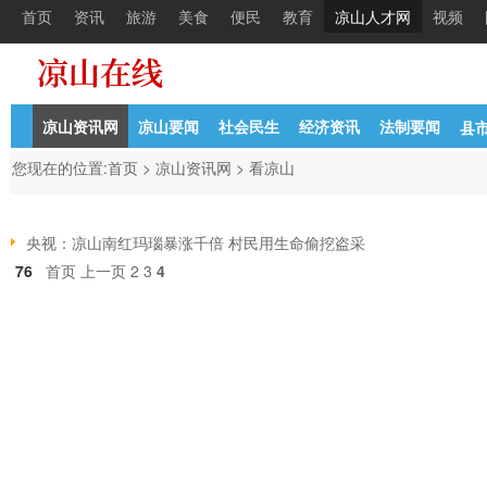
首页
资讯
旅游
美食
便民
教育
凉山人才网
视频
凉山资讯网
凉山要闻
社会民生
经济资讯
法制要闻
县
您现在的位置:
首页
>
凉山资讯网
>
看凉山
央视：凉山南红玛瑙暴涨千倍 村民用生命偷挖盗采
76
首页
上一页
2
3
4