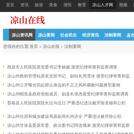
首页
资讯
旅游
美食
便民
教育
凉山人才网
视频
凉山资讯网
凉山要闻
社会民生
经济资讯
法制要闻
县
您现在的位置:
首页
>
凉山在线
>
法制要闻
西昌市人民医院原党委书记李杨健,接受纪律审查和监察调查
凉山州救助管理站原党支部书记、副站长周雪冰 接受纪律审查和监
凉山州公开曝光四起群众身边的不正之风和腐败问题典型案例
凉山州昭觉县政府党组成员、副县长张杰接受纪律审查和监察调查
普格县人民医院原院长拉马伍日 严重违纪违法被开除党籍和公职
凉山州住房和城乡建设局原副局长冉洪全 严重违法被开除公职
凉山州甘洛县委原常委、政法委书记阿连俄来 接受纪律审查和监察