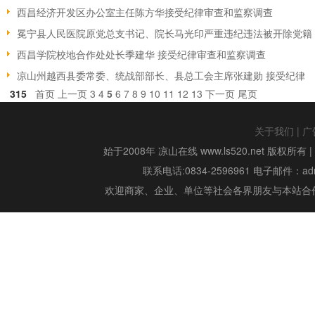
西昌经济开发区办公室主任陈方华接受纪律审查和监察调查
冕宁县人民医院原党总支书记、院长马光印严重违纪违法被开除党籍
西昌学院校地合作处处长季建华 接受纪律审查和监察调查
凉山州越西县委常委、统战部部长、县总工会主席张建勋 接受纪律
315
首页
上一页
3
4
5
6
7
8
9
10
11
12
13
下一页
尾页
关于我们
|
广
始于2008年 凉山在线 www.ls520.net 版权所有 
联系电话:0834-2596961 电子邮件：admin
欢迎商家、企业、单位等社会各界朋友与本站合作,