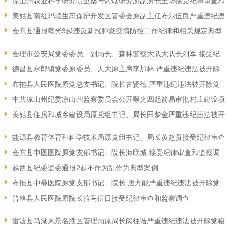
凉山州农业科学研究院蚕桑与烤烟研究所副所长王华接受纪律审查和
美姑县南红玛瑙生态保护开发区管委会原副主任布尔伍良严重违纪违
会东县通报曝光3起违反新冠肺炎疫情防控工作纪律和相关规定典型
会理市公安局党委委员、副局长、森林警察大队大队长刘军 接受纪
德昌县永郎镇党委原委员、人大原主席李加林 严重违纪违法被开除
布拖县人民医院原党总支书记、院长古贤德 严重违纪违法被开除党
中共凉山州纪委凉山州监察委员会公开曝光四起简易审批村庄建设项
美姑县住房和城乡建设局原党组书记、局长田梦金严重违纪违法被开
盐源县教育体育和科学技术局原党组书记、局长黄超贲接受纪律审查
会东县中医医院原党支部书记、院长海联城 接受纪律审查和监察调
越西县纪委监委通报2起不作为乱作为典型案例
布拖县中彝医院原党支部书记、院长 唐方能严重违纪违法被开除党
普格县人民医院原院长拉马伍日接受纪律审查和监察调查
雷波县马湖风景名胜区管理局原局长闵柱诰严重违纪违法被开除党籍